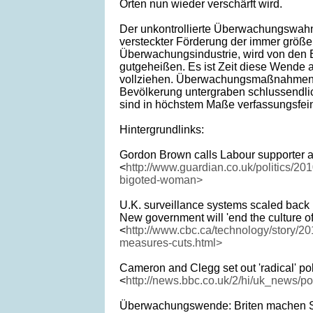
Orten nun wieder verschärft wird.
Der unkontrollierte Überwachungswah
versteckter Förderung der immer größ
Überwachungsindustrie, wird von den B
gutgeheißen. Es ist Zeit diese Wende a
vollziehen. Überwachungsmaßnahmen 
Bevölkerung untergraben schlussendli
sind in höchstem Maße verfassungsfein
Hintergrundlinks:
Gordon Brown calls Labour supporter 
<
http://www.guardian.co.uk/politics/20
bigoted-woman>
U.K. surveillance systems scaled back
New government will 'end the culture of 
<
http://www.cbc.ca/technology/story/201
measures-cuts.html>
Cameron and Clegg set out 'radical' p
<
http://news.bbc.co.uk/2/hi/uk_news/po
Überwachungswende: Briten machen Sc