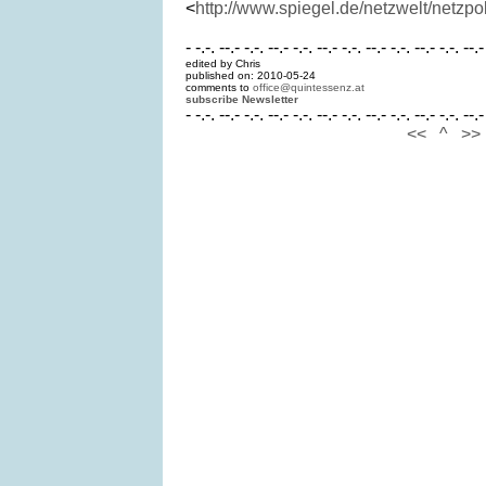
<
http://www.spiegel.de/netzwelt/netzpo
- -.-. --.- -.-. --.- -.-. --.- -.-. --.- -.-. --.- -.-. --.-
edited by Chris
published on: 2010-05-24
comments to
office@quintessenz.at
subscribe Newsletter
- -.-. --.- -.-. --.- -.-. --.- -.-. --.- -.-. --.- -.-. --.-
<<
^
>>