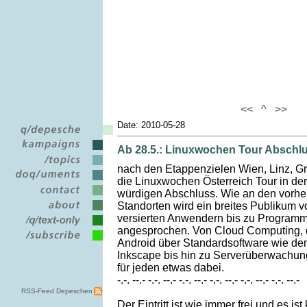
<<
^
>>
Date: 2010-05-28
Ab 28.5.: Linuxwochen Tour Abschlu
nach den Etappenzielen Wien, Linz, Gr
die Linuxwochen Österreich Tour in der
würdigen Abschluss. Wie an den vorh
Standorten wird ein breites Publikum v
versierten Anwendern bis zu Programm
angesprochen. Von Cloud Computing
Android über Standardsoftware wie d
Inkscape bis hin zu Serverüberwachung
für jeden etwas dabei.
-.-. --.- -.-. --.- -.-. --.- -.-. --.- -.-. --.- -.-. --.-
RSS-Feed Depeschen
Der Eintritt ist wie immer frei und es i