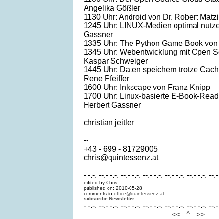
Angelika Gößler
1130 Uhr: Android von Dr. Robert Matz
1245 Uhr: LINUX-Medien optimal nutze
Gassner
1335 Uhr: The Python Game Book von
1345 Uhr: Webentwicklung mit Open S
Kaspar Schweiger
1445 Uhr: Daten speichern trotze Cach
Rene Pfeiffer
1600 Uhr: Inkscape von Franz Knipp
1700 Uhr: Linux-basierte E-Book-Reade
Herbert Gassner
christian jeitler
--
+43 - 699 - 81729005
chris@quintessenz.at
- -.-. --.- -.-. --.- -.-. --.- -.-. --.- -.-. --.- -.-. --.-
edited by Chris
published on: 2010-05-28
comments to
office@quintessenz.at
subscribe Newsletter
- -.-. --.- -.-. --.- -.-. --.- -.-. --.- -.-. --.- -.-. --.-
<<
^
>>