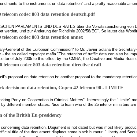
ndments to the instruments on data retention" and a pretty reasonable amend
elecom codec 803 data retention deutsch.pdf
CHEN PARLAMENTS UND DES RATES über die Vorratsspeicherung von Daten, 
tet werden, und zur Änderung der Richtlinie 2002/58/EG". So lautet das Word
telecom codec 803 data retention annex
etary-General of the European Commission" to Mr. Javier Solana the Secretar
n - the so called copyright mafia "The retention of traffic data can also be im
 3)Letter of July 2005 to this effect by the CMBA, the Creative and Media Busin
elecom codec 803 data retention directive draft
l's proposal on data retention is: another proposal to the mandatory retentio
k decisio on data retention, Copen 42 telecom 90 - LIMITE
ing Party on Cooperation in Criminal Matters". Interestingly the "Limite" m
y different member states. Nice to learn who of the 25 interior ministers are 
n of the British Eu-presidency
cy concerning data retention. Doqument is not dated but was most likely produ
icial title of the doquement displays some black humour: "Liberty and Securit