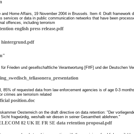
n
e and Home Affairs, 19 November 2004 in Brussels. Item 4: Draft framework deci
ns services or data in public communication networks that have been processe
nal offences, including terrorism
ntion english press release.pdf
 hintergrund.pdf
on"
für Frieden und gesellschaftliche Verantwortung [FIfF] und der Deutschen Ve
ing_swedisch_teliasonera_presentation
veal, 85% of requested data from law enforcement agencies is of age 0-3 mont
or crimes are terrorism related
cial position.doc
ammer Oesterreich on the draft directive on data retention: "Der vorliegend
Sicht fragwürdig, weshalb wir diesen in seiner Gesamtheit ablehnen."
ECOM 82 UK IE FR SE data retention proposal.pdf