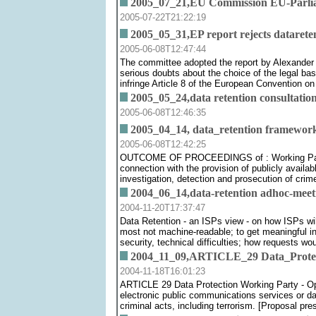
2005_07_21,EU Commission EU-Parliame
2005-07-22T21:22:19
2005_05_31,EP report rejects datarete
2005-06-08T12:47:44
The committee adopted the report by Alexander 
serious doubts about the choice of the legal bas
infringe Article 8 of the European Convention o
2005_05_24,data retention consultation
2005-06-08T12:46:35
2005_04_14, data_retention framework
2005-06-08T12:42:25
OUTCOME OF PROCEEDINGS of : Working Party on
connection with the provision of publicly avail
investigation, detection and prosecution of crim
2004_06_14,data-retention adhoc-meeti
2004-11-20T17:37:47
Data Retention - an ISPs view - on how ISPs will
most not machine-readable; to get meaningful inf
security, technical difficulties; how requests wo
2004_11_09,ARTICLE_29 Data_Protect
2004-11-18T16:01:23
ARTICLE 29 Data Protection Working Party - Opi
electronic public communications services or da
criminal acts, including terrorism. [Proposal pr