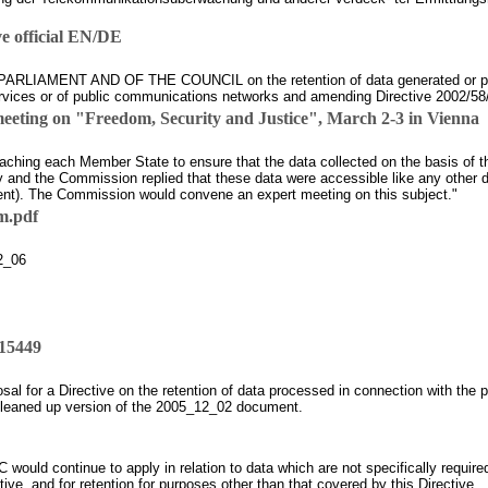
ve official EN/DE
AMENT AND OF THE COUNCIL on the retention of data generated or proces
ervices or of public communications networks and amending Directive 2002/5
eting on "Freedom, Security and Justice", March 2-3 in Vienna
oaching each Member State to ensure that the data collected on the basis of t
 and the Commission replied that these data were accessible like any other d
ent). The Commission would convene an expert meeting on this subject."
m.pdf
2_06
t15449
l for a Directive on the retention of data processed in connection with the p
leaned up version of the 2005_12_02 document.
 would continue to apply in relation to data which are not specifically require
tive, and for retention for purposes other than that covered by this Directive.