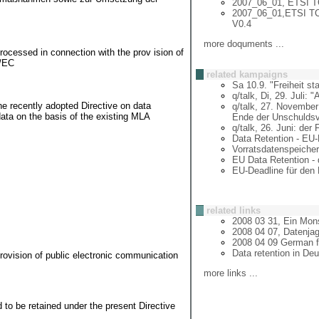
2007_06_01, ETSI TC
2007_06_01,ETSI TC-L
V0.4
more doquments ...
sed in connection with the prov ision of
8/EC
related kampaigns
Sa 10.9. "Freiheit st
q/talk, Di, 29. Juli: 
he recently adopted Directive on data
q/talk, 27. November
ata on the basis of the existing MLA
Ende der Unschulds
q/talk, 26. Juni: der
Data Retention - EU-
Vorratsdatenspeiche
EU Data Retention -
EU-Deadline für den
related links
2008 03 31, Ein Mo
2008 04 07, Datenjag
2008 04 09 German fi
Data retention in De
rovision of public electronic communication
more links ...
d to be retained under the present Directive