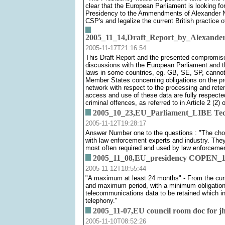
clear that the European Parliament is looking for
Presidency to the Ammendments of Alexander Nu
CSP's and legalize the current British practice o
2005_11_14,Draft_Report_by_Alexander
2005-11-17T21:16:54
This Draft Report and the presented compromise 
discussions with the European Parliament and t
laws in some countries, eg. GB, SE, SP, cannot 
Member States concerning obligations on the pro
network with respect to the processing and retenti
access and use of these data are fully respected,
criminal offences, as referred to in Article 2 (
2005_10_23,EU_Parliament_LIBE Tech
2005-11-12T19:28:17
Answer Number one to the questions : "The choi
with law enforcement experts and industry. They 
most often required and used by law enforcemen
2005_11_08,EU_presidency COPEN_172_
2005-11-12T18:55:44
"A maximum at least 24 months" - From the curren
and maximum period, with a minimum obligation to
telecommunications data to be retained which inc
telephony."
2005_11-07,EU council room doc for jh
2005-11-10T08:52:26