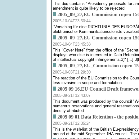
This doq contains "Presidency proposals for ame
amendment is quite likely to be rejected.
2005_09_27,EU Commission copen 150 t
2005-10-04T23:50:44
"Vorschlag für eine RICHTLINIE DES EUROPÄIS
elektronischer Kommunikationsdienste verarbei
2005_09_27,EU Commission copen 150 
2005-10-04T23:45:38
This "Cover Note" from the office of the "Secr
displays who else is interested in Data Retentio
of intellectual copyright infringements.3)" [...]
2005_09_27,EU_Commission copen 150 t
2005-10-03T21:29:30
The reaction of the EU Commission to the Counci
less invasive in scope and formulation.
2005 09 16,EU Council Draft framewor
2005-09-21T12:43:07
This doqument was produced by the council "Work
numerous reservations and general reservations b
directly attributed.
2005 09 01 Data Retention - the positio
2005-09-21T12:35:24
This is the wish-list of the British Eu-presiden
around at the mid September JHA council. The off