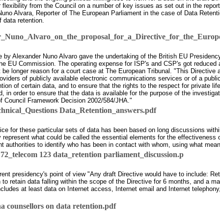
 flexibility from the Council on a number of key issues as set out in the report
no Alvara, Reporter of The European Parliament in the case of Data Retentio
f data retention.
_Nuno_Alvaro_on_the_proposal_for_a_Directive_for_the_Europe
by Alexander Nuno Alvaro gave the undertaking of the British EU Presidency g
he EU Commission. The operating expense for ISP's and CSP's got reduced and
be longer reason for a court case at The European Tribunal. "This Directive 
viders of publicly available electronic communications services or of a publ
on of certain data, and to ensure that the rights to the respect for private lif
 in order to ensure that the data is available for the purpose of the investiga
2) of Council Framework Decision 2002/584/JHA."
nical_Questions Data_Retention_answers.pdf
ce for these particular sets of data has been based on long discussions with
represent what could be called the essential elements for the effectiveness o
t authorities to identify who has been in contact with whom, using what mean
telecom 123 data_retention parliament_discussion.p
t presidency's point of view "Any draft Directive would have to include: Rete
 retain data falling within the scope of the Directive for 6 months, and a ma
ludes at least data on Internet access, Internet email and Internet telephony,
a counsellors on data retention.pdf