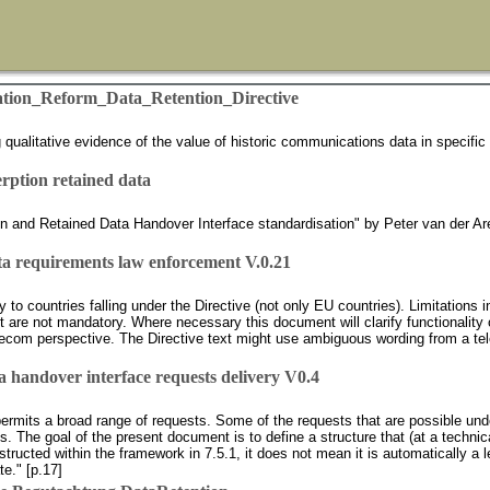
tion_Reform_Data_Retention_Directive
ualitative evidence of the value of historic communications data in specific c
rption retained data
ion and Retained Data Handover Interface standardisation" by Peter van der A
a requirements law enforcement V.0.21
to countries falling under the Directive (not only EU countries). Limitations i
are not mandatory. Where necessary this document will clarify functionality of
com perspective. The Directive text might use ambiguous wording from a tel
handover interface requests delivery V0.4
permits a broad range of requests. Some of the requests that are possible under
tions. The goal of the present document is to define a structure that (at a techni
ucted within the framework in 7.5.1, it does not mean it is automatically a leg
te." [p.17]