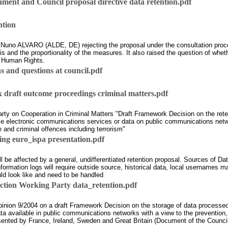
nt and Council proposal directive data retention.pdf
ntion
Nuno ALVARO (ALDE, DE) rejecting the proposal under the consultation proce
is and the proportionality of the measures. It also raised the question of wh
n Human Rights.
s and questions at council.pdf
 draft outcome proceedings criminal matters.pdf
 Cooperation in Criminal Matters "Draft Framework Decision on the retent
able electronic communications services or data on public communications netw
e and criminal offences including terrorism"
ng euro_ispa presentation.pdf
 be affected by a general, undifferentiated retention proposal. Sources of Da
ormation logs will require outside source, historical data, local usernames m
uld look like and need to be handled
ion Working Party data_retention.pdf
nion 9/2004 on a draft Framework Decision on the storage of data processed 
ta available in public communications networks with a view to the prevention, 
esented by France, Ireland, Sweden and Great Britain (Document of the Council