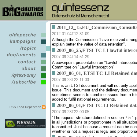
2011_12_15,EU_Commission_Consulta
2012-01-04T12:31:09
Although the Commission "have received strong q
explain better the value of data retention".
2007_06_25,ETSI TC LI lawful interce
2007-09-24T14:51:29
A powerpoint presentation on "Lawful Intercept
Committee on "Lawful Interception".
2007_06_01, ETSI TC-LI Retained dat
2007-09-23T22:11:03
This is an ETSI document and will not only apply 
issue. This document and the delivery document 
sometimes seems to combine issues from a tele
added to fulfil national requirements.
2007_06_01,ETSI TC-LI Retained data 
RSS-Feed Depeschen
2007-09-23T22:00:05
"The request structure defined in section 7.5.1 
in all jurisdictions or proportionate in all situa
transmitted. Just because a request can be constr
whether or not a request is legal and proportiona