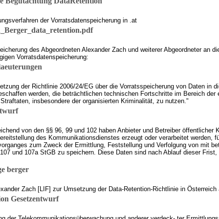
e Begutachtung DataRetention
gsverfahren der Vorratsdatenspeicherung in .at
Berger_data_retention.pdf
icherung des Abgeordneten Alexander Zach und weiterer Abgeordneter an die 
gigen Vorratsdatenspeicherung:
laeuterungen
etzung der Richtlinie 2006/24/EG über die Vorratsspeicherung von Daten in di
geschaffen werden, die beträchtlichen technischen Fortschritte im Bereich d
Straftaten, insbesondere der organisierten Kriminalität, zu nutzen."
twurf
ichend von den §§ 96, 99 und 102 haben Anbieter und Betreiber öffentlicher 
Bereitstellung des Kommunikationsdienstes erzeugt oder verarbeitet werden,
rganges zum Zweck der Ermittlung, Feststellung und Verfolgung von mit betr
 107 und 107a StGB zu speichern. Diese Daten sind nach Ablauf dieser Frist,
ge berger
ander Zach [LIF] zur Umsetzung der Data-Retention-Richtlinie in Österreich a
ion Gesetzentwurf
lung der Telekommunikationsüberwachung und anderer verdeck- ter Ermittlu