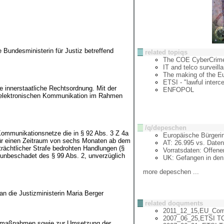
Bundesministerin für Justiz betreffend
related topiqs
The COE CyberCrime
IT and telco surveil
The making of the E
ETSI - "lawful interc
e innerstaatliche Rechtsordnung. Mit der
ENFOPOL
er elektronischen Kommunikation im Rahmen
/q/depeschen
Kommunikationsnetze die in § 92 Abs. 3 Z 4a
Europäische Bürgeri
 für einen Zeitraum von sechs Monaten ab dem
AT: 26.995 vs. Date
ächtlicher Strafe bedrohten Handlungen (§
Vorratsdaten: Offene
 unbeschadet des § 99 Abs. 2, unverzüglich
UK: Gefangen in de
more depeschen ...
n die Justizministerin Maria Berger
related doquments
2011_12_15,EU_Comm
2007_06_25,ETSI TC L
ngsmaßnahmen sowie zur Umsetzung der