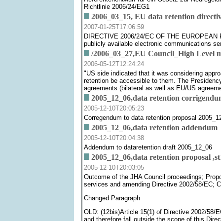
Richtlinie 2006/24/EG1
2006_03_15, EU data retention directi
2007-01-25T17:06:59
DIRECTIVE 2006/24/EC OF THE EUROPEAN PARLI
publicly available electronic communications s
/2006_03_27,EU Council_High Level me
2006-05-12T12:24:24
"US side indicated that it was considering appr
retention be accessible to them. The Presidency
agreements (bilateral as well as EU/US agreem
2005_12_06,data retention corrigendu
2005-12-10T20:05:23
Corregendum to data retention proposal 2005_1
2005_12_06,data retention addendum
2005-12-10T20:04:38
Addendum to dataretention draft 2005_12_06
2005_12_06,data retention proposal ,s
2005-12-10T20:03:05
Outcome of the JHA Council proceedings; Proposa
services and amending Directive 2002/58/EC; C
Changed Paragraph
OLD: (12bis)Article 15(1) of Directive 2002/58/EC
and therefore fall outside the scope of this Direc