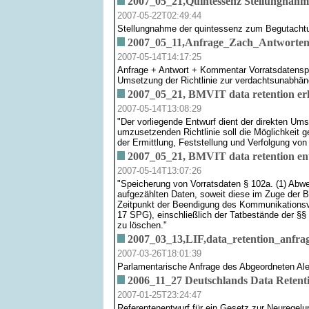
2007_05_21,Quintessenz Stellungnahm
2007-05-22T02:49:44
Stellungnahme der quintessenz zum Begutachtun
2007_05_11,Anfrage_Zach_Antworten_
2007-05-14T14:17:25
Anfrage + Antwort + Kommentar Vorratsdatenspe
Umsetzung der Richtlinie zur verdachtsunabhän
2007_05_21, BMVIT data retention er
2007-05-14T13:08:29
"Der vorliegende Entwurf dient der direkten Ums
umzusetzenden Richtlinie soll die Möglichkeit 
der Ermittlung, Feststellung und Verfolgung von 
2007_05_21, BMVIT data retention en
2007-05-14T13:07:26
"Speicherung von Vorratsdaten § 102a. (1) Abwe
aufgezählten Daten, soweit diese im Zuge der 
Zeitpunkt der Beendigung des Kommunikationsvo
17 SPG), einschließlich der Tatbestände der §§
zu löschen."
2007_03_13,LIF,data_retention_anfra
2007-03-26T18:01:39
Parlamentarische Anfrage des Abgeordneten Alex
2006_11_27 Deutschlands Data Retent
2007-01-25T23:24:47
Referentenentwurf für ein Gesetz zur Neurege