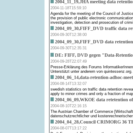
2004_11_19,JHA meeting data retentio
2004-11-18T15:59:10
Agenda for the meeting of the Council of Justic
the provision of public electronic communicatio
investigation, detection and prosecution of crimi
2004_09_30,FIFF_DVD traffic data rete
2004-09-30T12:38:00
2004_09_30,FIFF_DVD data retention
2004-09-30T12:35:31
DE: FIFF, DVD gegen "Data-Retenti
2004-09-28T22:07:49
Presse-Erklärung des Forums InformatikerInnen 
Unterstützt unter anderem von quintessenz.org.
2004_06_14,data-retention-adhoc-meet
2004-08-14T13:32:07
swedish statistics on traffic data retention re
apply to minor crimes and only a fraction of maj
2004_06_09,WKOE data retetention offi
2004-08-10T22:16:15
The Austrian Chamber of Commerce [Wirtschaftsk
datenschutzrechtlicher und kostenrechnerischer 
2004_04_28,Council CRIMORG 36 TEL
2004-08-07T13:17:22