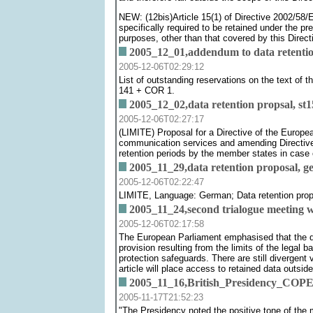
NEW: (12bis)Article 15(1) of Directive 2002/58/E
specifically required to be retained under the pre
purposes, other than that covered by this Direct
2005_12_01,addendum to data retention
2005-12-06T02:29:12
List of outstanding reservations on the text o
141 + COR 1.
2005_12_02,data retention propsal, st1
2005-12-06T02:27:17
(LIMITE) Proposal for a Directive of the Europea
communication services and amending Directive 20
retention periods by the member states in case
2005_11_29,data retention proposal, g
2005-12-06T02:22:47
LIMITE, Language: German; Data retention pro
2005_11_24,second trialogue meeting w
2005-12-06T02:17:58
The European Parliament emphasised that the dra
provision resulting from the limits of the legal 
protection safeguards. There are still divergent
article will place access to retained data outsid
2005_11_16,British_Presidency_COPE
2005-11-17T21:52:23
"The Presidency noted the positive tone of the me