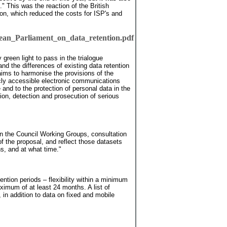
." This was the reaction of the British
n, which reduced the costs for ISP's and
an_Parliament_on_data_retention.pdf
reen light to pass in the trialogue
 the differences of existing data retention
aims to harmonise the provisions of the
icly accessible electronic communications
e and to the protection of personal data in the
tion, detection and prosecution of serious
in the Council Working Groups, consultation
f the proposal, and reflect those datasets
s, and at what time."
ntion periods – flexibility within a minimum
ximum of at least 24 months. A list of
 in addition to data on fixed and mobile