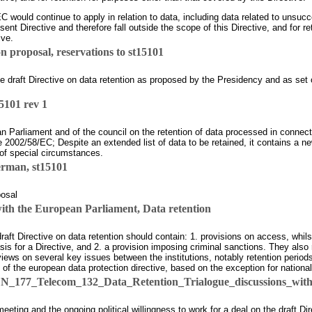
C would continue to apply in relation to data, including data related to unsucc
sent Directive and therefore fall outside the scope of this Directive, and for re
ive.
 proposal, reservations to st15101
f the draft Directive on data retention as proposed by the Presidency and a
5101 rev 1
n Parliament and of the council on the retention of data processed in connecti
02/58/EC; Despite an extended list of data to be retained, it contains a new a
 of special circumstances.
erman, st15101
posal
ith the European Parliament, Data retention
ft Directive on data retention should contain: 1. provisions on access, whils
basis for a Directive, and 2. a provision imposing criminal sanctions. They also 
 views on several key issues between the institutions, notably retention perio
e of the european data protection directive, based on the exception for national
N_177_Telecom_132_Data_Retention_Trialogue_discussions_wit
eting and the ongoing political willingness to work for a deal on the draft Dire