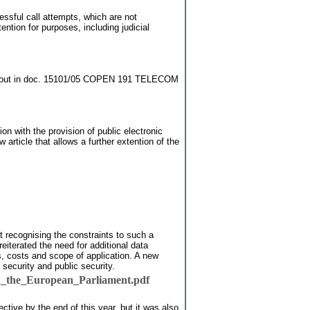
essful call attempts, which are not
tention for purposes, including judicial
s set out in doc. 15101/05 COPEN 191 TELECOM
on with the provision of public electronic
rticle that allows a further extention of the
t recognising the constraints to such a
reiterated the need for additional data
ds, costs and scope of application. A new
 security and public security.
h_the_European_Parliament.pdf
ctive by the end of this year, but it was also