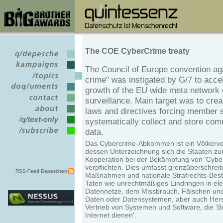
The COE CyberCrime treaty
The Council of Europe convention ag
crime" was instigated by G/7 to acce
growth of the EU wide meta network 
surveillance. Main target was to cre
laws and directives forcing member s
systematically collect and store co
data.
Das Cybercrime-Abkommen ist ein Völkerver
dessen Unterzeichnung sich die Staaten zu
Kooperation bei der Bekämpfung von 'Cyber-
verpflichten. Dies umfasst grenzüberschrei
RSS-Feed Depeschen
Maßnahmen und nationale Strafrechts-Bes
Taten wie unrechtmäßiges Eindringen in ele
Datennetze, dem Missbrauch, Fälschen und
Daten oder Datensystemen, aber auch Hers
Vertrieb von Systemen und Software, die 'B
Internet dienen'.